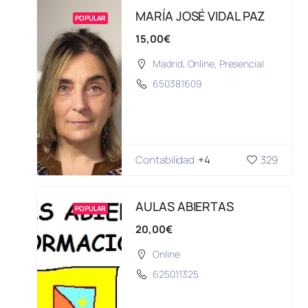
MARÍA JOSÉ VIDAL PAZ
POPULAR
15,00€
Madrid
,
Online
,
Presencial
650381609
Contabilidad
+4
329
AULAS ABIERTAS
POPULAR
20,00€
Online
625011325