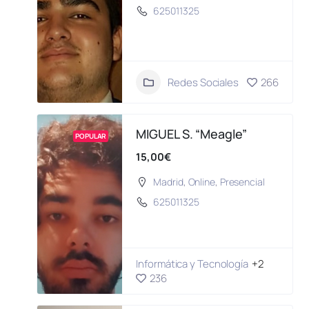
625011325
Redes Sociales
266
MIGUEL S. “Meagle”
POPULAR
15,00€
Madrid
,
Online
,
Presencial
625011325
Informática y Tecnología
+2
236