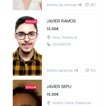
Ámbito de ciencias
+5
267
JAVIER RAMOS
POPULAR
12,00€
Parla
,
Presencial
665466656
Ámbito de letras
+3
312
JAVIER SEPU
POPULAR
15,00€
Madrid
,
Online
,
Presencial