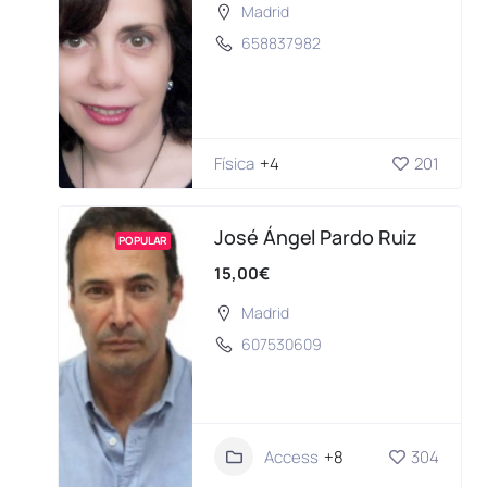
Madrid
658837982
Física
+4
201
José Ángel Pardo Ruiz
POPULAR
15,00€
Madrid
607530609
Access
+8
304