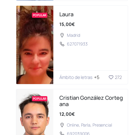
Laura
POPULAR
15,00€
Madrid
627071933
Ámbito de letras
+5
272
Cristian González Corteg
POPULAR
ana
12,00€
Online
,
Parla
,
Presencial
692039006