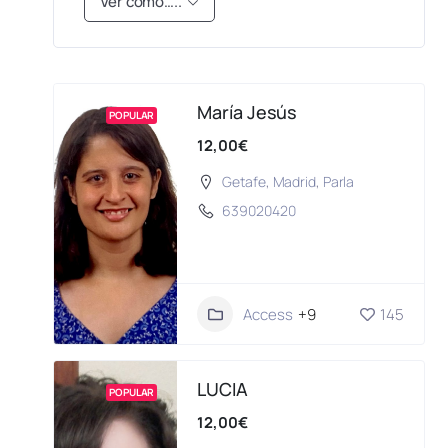
Ver como…..
María Jesús
POPULAR
12,00€
Getafe
,
Madrid
,
Parla
639020420
Access
+9
145
LUCIA
POPULAR
12,00€