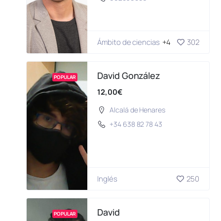
Ámbito de ciencias
+4
302
David González
POPULAR
12,00€
Alcalá de Henares
+34 638 82 78 43
Inglés
250
David
POPULAR