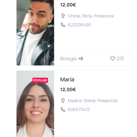
12,00€
Online
,
Parla
,
Presencial
622296495
Biología
+8
273
María
POPULAR
12,00€
Madrid
,
Online
,
Presencial
636670412