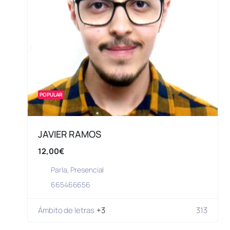
POPULAR
JAVIER RAMOS
12,00€
Parla
,
Presencial
665466656
Ámbito de letras
+3
313