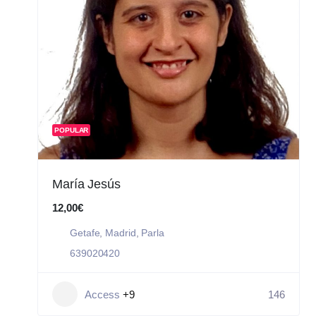
POPULAR
María Jesús
12,00€
Getafe
,
Madrid
,
Parla
639020420
Access
+9
146