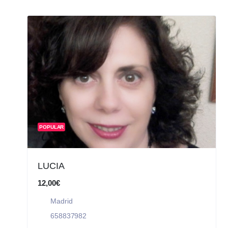
POPULAR
LUCIA
12,00€
Madrid
658837982